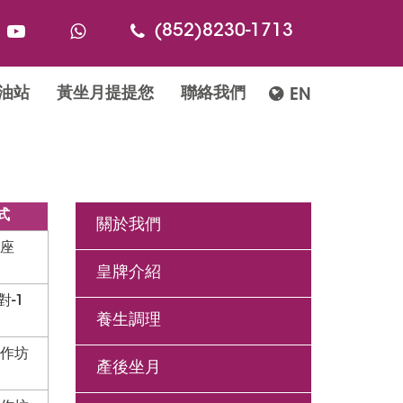
(852)8230-1713
油站
黃坐月提提您
聯絡我們
EN
式
關於我們
座
皇牌介紹
-對-1
養生調理
作坊
產後坐月