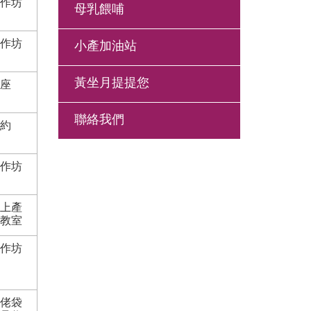
作坊
母乳餵哺
作坊
小產加油站
黃坐月提提您
座
聯絡我們
約
作坊
上產
教室
作坊
佬袋