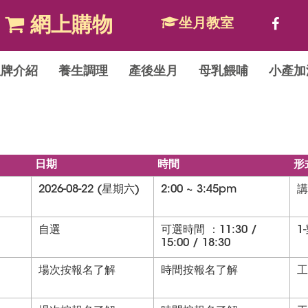
網上購物
坐月教室
皇牌介紹
養生調理
產後坐月
母乳餵哺
小產加
日期
時間
形
2026-08-22 (星期六)
2:00 ~ 3:45pm
講
自選
可選時間 ：11:30 /
1
15:00 / 18:30
場次按報名了解
時間按報名了解
工